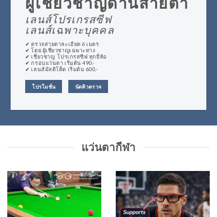
ผู้เชี่ยวชาญด้านสายตา
เลนส์โปรเกรสซีฟ
เลนส์เฉพาะบุคคล
✔ ตรวจสายตาละเอียด 6 เมตร
✔ โดย ผู้เชี่ยวชาญเฉพาะทาง
✔ เชี่ยวชาญ โปรเกรสซีฟ ทุกยี่ห้อ
✔ กรอบแว่นตา เริ่มต้น 490.-
✔ เลนส์มัลติโค็ต เริ่มต้น 600.-
โปรโมชั่น
นัดคิวตรวจ
แว่นตากีฬา