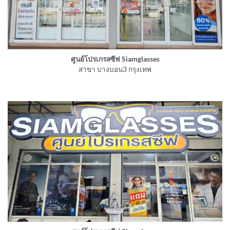
ศูนย์โปรเกรสซีฟ Siamglasses
สาขา บางบอน3 กรุงเทพ