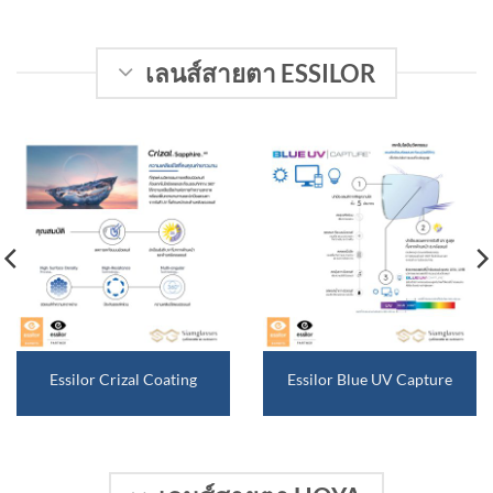
เลนส์สายตา ESSILOR
Essilor Crizal Coating
Essilor Blue UV Capture