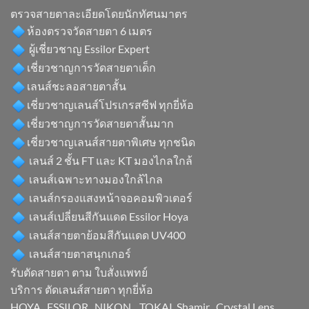
ตรวจสายตาละเอียดโดยนักทัศนมาตร
ห้องตรวจวัดสายตา 6 เมตร
ผู้เชี่ยวชาญ Essilor Expert
เชี่ยวชาญการวัดสายตาเด็ก
เลนส์ชะลอสายตาสั้น
เชี่ยวชาญเลนส์โปรเกรสซีฟ ทุกยี่ห้อ
เชี่ยวชาญการวัดสายตาสั้นมาก
เชี่ยวชาญเลนส์สายตาพิเศษ ทุกชนิด
เลนส์ 2 ชั้น FT และ KT มองไกลใกล้
เลนส์เฉพาะทางมองใกล้ไกล
เลนส์กรองแสงหน้าจอคอมพิวเตอร์
เลนส์เปลี่ยนสีกันแดด Essilor Hoya
เลนส์สายตาย้อมสีกันแดด UV400
เลนส์สายตาสนุกเกอร์
รับตัดสายตา ตาม ใบสั่งแพทย์
บริการ ตัดเลนส์สายตา ทุกยี่ห้อ
HOYA , ESSILOR , NIKON , TOKAI ,Shamir , Crystal Lens ,