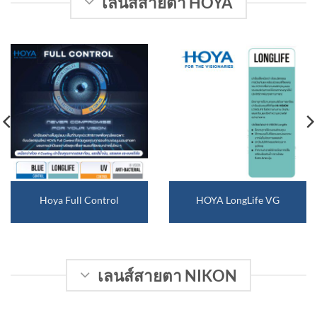
เลนส์สายตา HOYA
Hoya Full Control
HOYA LongLife VG
เลนส์สายตา NIKON