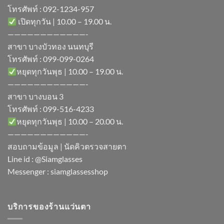
โทรศัพท์ :
092-1234-957
เปิดทุกวัน | 10.00 – 19.00 น.
————————————-
สาขา บางบัวทอง นนทบุรี
โทรศัพท์ :
099-099-0264
หยุดทุกวันพุธ | 10.00 – 19.00 น.
————————————-
สาขา บางบอน 3
โทรศัพท์ :
099-516-4233
หยุดทุกวันพุธ | 10.00 – 20.00 น.
————————————-
สอบถามข้อมูล | นัดคิวตรวจสายตา
Line id :
@Siamglasses
Messenger :
siamglassesshop
บริการของร้านแว่นตา