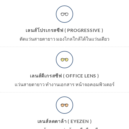
เลนส์โปรเกรสซีฟ ( PROGRESSIVE )
ตัดแว่นสายตายาว มองไกลใกล้ได้ในแว่นเดียว
เลนส์ดีเกรสซีฟ ( OFFICE LENS )
แว่นสายตายาว ทำงานเอกสาร หน้าจอคอมพิวเตอร์
เลนส์ลดตาล้า ( EYEZEN )