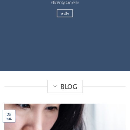
เชี่ยวชาญเฉพาะทาง
สนใจ
BLOG
25
พ.ย.