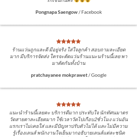
Pongnapa Saengow
/
Facebook
ร้านแว่นถูกและดี มีอยู่จริง ใส่ใจลูกค้า สอบถามละเอียด
มาก มีบริการจัดส่ง ใครจะตัดแว่นร้านแนะนร้านนี้เลย พา
มาตัดกันทั้งบ้าน
pratchayanee mokprawet
/
Google
แนะนำร้านนี้เลยคะ บริการดีมาก ประทับใจ นักทัศนมาตร
วัดสายตาละเอียดมาก ใช้เวลาวัดไปเกือบ2ชั่วโมง แว่นอัน
แรกเราไม่เคยใส่ และมีปัญหาปรับตัวไม่ได้ และไม่มีความ
รู้เรื่องเลนส์ พนักงานใจเย็นมากอธิบายเลนส์แต่ละชนิด